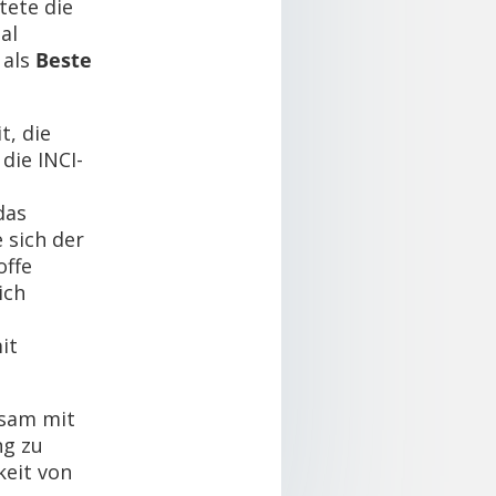
tete die
al
 als
Beste
t, die
die INCI-
das
 sich der
offe
ich
it
nsam mit
ng zu
keit von