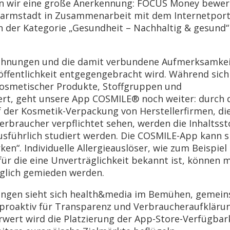
lten wir eine große Anerkennung: FOCUS Money bewer
armstadt in Zusammenarbeit mit dem Internetport
der Kategorie „Gesundheit – Nachhaltig & gesund“
eichnungen und die damit verbundene Aufmerksamkei
ffentlichkeit entgegengebracht wird. Während sich 
 kosmetischer Produkte, Stoffgruppen und
rt, geht unsere App COSMILE® noch weiter: durch 
 der Kosmetik-Verpackung von Herstellerfirmen, die
braucher verpflichtet sehen, werden die Inhaltsst
usführlich studiert werden. Die COSMILE-App kann s
en“. Individuelle Allergieauslöser, wie zum Beispiel
für die eine Unverträglichkeit bekannt ist, können m
lglich gemieden werden.
nungen sieht sich health&media im Bemühen, gemei
proaktiv für Transparenz und Verbraucheraufkläru
rwert wird die Platzierung der App-Store-Verfügbar