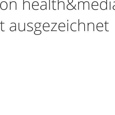
von health&medi
t ausgezeichnet